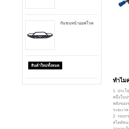
กันชนหน้าออฟโรด
สินค้าใหม่ทั้งหมด
ทำไมค
1. ประโย
หนึ่งในป
หลังของร
ระยะเวลา
2. รถบรร
สไลด์ขนส
ว่าการเก