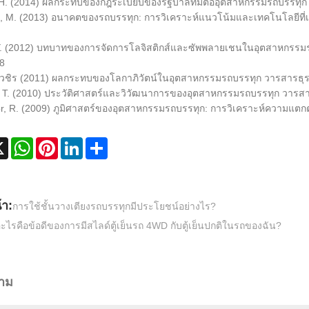
, H. (2014) ผลกระทบของกฎระเบียบของรัฐบาลที่มีต่ออุตสาหกรรมรถบรรท
, M. (2013) อนาคตของรถบรรทุก: การวิเคราะห์แนวโน้มและเทคโนโลยีที่เกิ
 Y. (2012) บทบาทของการจัดการโลจิสติกส์และซัพพลายเชนในอุตสาหกรรมร
78
 วชิร (2011) ผลกระทบของโลกาภิวัตน์ในอุตสาหกรรมรถบรรทุก วารสารธุร
, T. (2010) ประวัติศาสตร์และวิวัฒนาการของอุตสาหกรรมรถบรรทุก วารสาร
or, R. (2009) ภูมิศาสตร์ของอุตสาหกรรมรถบรรทุก: การวิเคราะห์ความแตกต
ebook
X
WhatsApp
Pinterest
LinkedIn
Share
้า:
การใช้ชั้นวางเตียงรถบรรทุกมีประโยชน์อย่างไร?
ะไรคือข้อดีของการมีสไลด์ตู้เย็นรถ 4WD กับตู้เย็นปกติในรถของฉัน?
ถาม