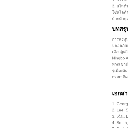
3. สไลด์ข
ใช่สไลด์
ด้วยตัวค
บทสรุ
การลงทุน
ปลอดภัยเ
เลือกผู้ผ
Ningbo A
พวกเขาน
รู้เพิ่ม
กรุณาติดต
เอกสา
1. Geor
2. Lee,
3. เฉิน,
4. Smith